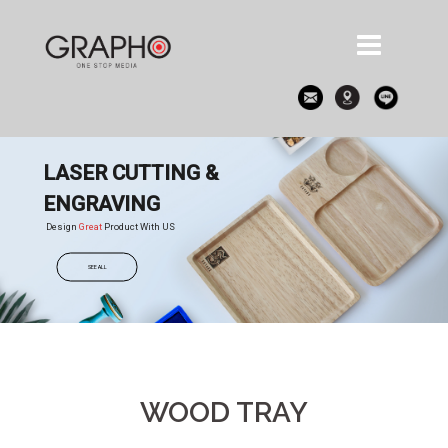
Skip
to
content
LASER CUTTING &
ENGRAVING
Design
Great
Product With US
SEE ALL
WOOD TRAY