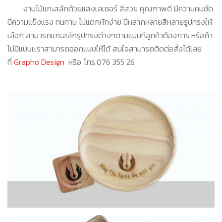
งานไม้แกะสลักด้วยแสงเลเซอร์ สีสวย คุณภาพดี มีความคมชัด
มีความแข็งแรง ทนทาน ไม่แตกหักง่าย มีหลากหลายสีหลายรูปทรงให้
เลือก สามารถแกะสลักรูปทรงต่างๆตามแบบทีลูกค้าต้องการ หรือถ้า
ไม่มีแบบเเราสามารถออกแบบให้ได้ สนใจสามารถติดต่อสั่งได้เลย
ที่
Grapho Design
หรือ โทร.076 355 26