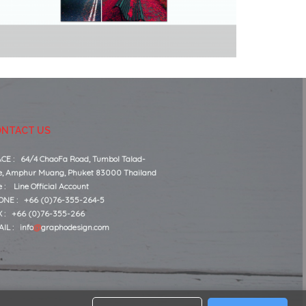
NTACT US
CE : 64/4 ChaoFa Road, Tumbol Talad-
, Amphur Muang, Phuket 83000 Thailand
ne :
Line Official Account
ONE : +66 (0)76-355-264-5
 : +66 (0)76-355-266
AIL :
info
@
graphodesign.com