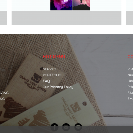
HOT MENU
CO
SERVICE
PLA
PORTFOLIO
Nue
FAQ
Li
Our Privatcy Policy
PH
VING
FAX
ING
EM