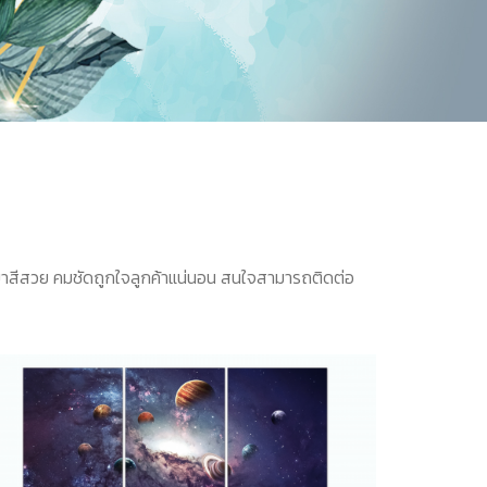
สีสวย คมชัดถูกใจลูกค้าแน่นอน สนใจสามารถติดต่อ